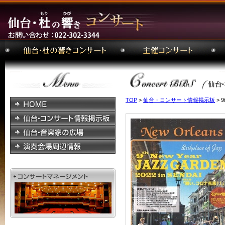
TOP
>
仙台・コンサート情報掲示板
> 9