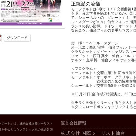
正統派の流儀
モーツァルトは8歳で（！）交響曲第1
不明、音楽学者を悩ませているが、美
て、シューベルトの「グレート」！世
ル・スダーンが久々に仙台フィルの指
ランスの良い指揮。ドイツ・オースト
な音楽を、仙台フィルの名手たちのソ
作曲家 
指 揮：ユベール・スダーン
オーボエ：西沢 澄博 仙台フィル オ
クラリネット：ダビット・ヤジンスキー
ファゴット：西口 真央 仙台フィル 
ホルン：山岸 博 仙台フィル ホルン客
＜プログラム＞
モーツァルト：交響曲第1番 変ホ長調 K.
モーツァルト：オーボエ、クラリネッ
管弦楽のための協奏交響曲 変ホ長
シューベルト：交響曲第8番 ハ長調 D.
※11月21日(金)午後7時開演と、22日
※チラシ画像をクリックすると拡大し
※ダウンロードボタンをクリックする
運営会社情報
ンサート」は、株式会社国際ツーリスト
市を中心としたクラシック系の総合音楽
株式会社 国際ツーリスト仙台