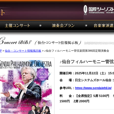
P
>
仙台・コンサート情報掲示板
> ♪仙台フィルハーモニー管弦楽団第386回定期演奏会
♪仙台フィルハーモニー管弦
開催日時：2025年11月22日（土） 15:
会 場：日立システムズホール仙台 
参考URL：
https://www.sendaiphil.jp/
料 金：【全席指定】S席 5100円 S席
1500円 Z席 2000円