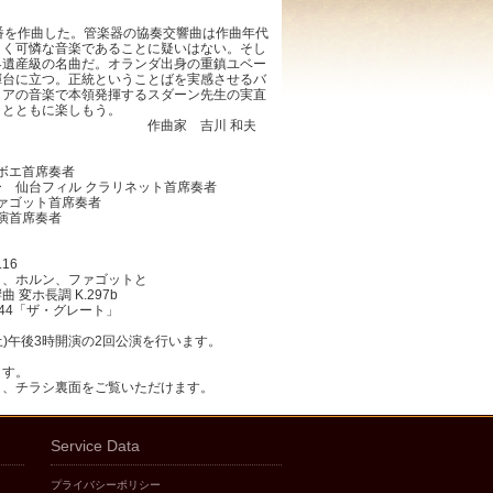
番を作曲した。管楽器の協奏交響曲は作曲年代
しく可憐な音楽であることに疑いはない。そし
界遺産級の名曲だ。オランダ出身の重鎮ユベー
揮台に立つ。正統ということばを実感させるバ
リアの音楽で本領発揮するスダーン先生の実直
ロとともに楽しもう。
吉川 和夫
ーボエ首席奏者
 仙台フィル クラリネット首席奏者
ファゴット首席奏者
演首席奏者
16
ト、ホルン、ファゴットと
調 K.297b
944「ザ・グレート」
(土)午後3時開演の2回公演を行います。
ます。
と、チラシ裏面をご覧いただけます。
Service Data
プライバシーポリシー