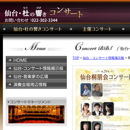
TOP
>
仙台・コンサート情報掲示板
> 