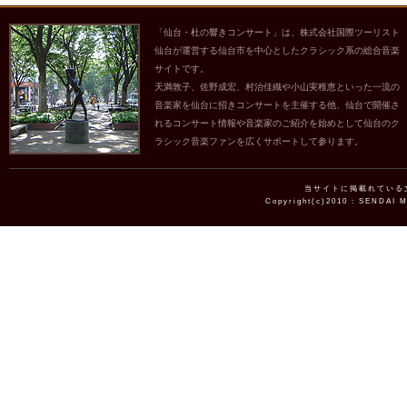
「仙台・杜の響きコンサート」は、株式会社国際ツーリスト
仙台が運営する仙台市を中心としたクラシック系の総合音楽
サイトです。
天満敦子、佐野成宏、村治佳織や小山実稚恵といった一流の
音楽家を仙台に招きコンサートを主催する他、仙台で開催さ
れるコンサート情報や音楽家のご紹介を始めとして仙台のク
ラシック音楽ファンを広くサポートして参ります。
当サイトに掲載れている
Copyright(c)2010 : SENDAI 