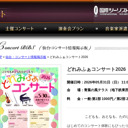
P
>
仙台・コンサート情報掲示板
> どれみふぁコンサート2026
どれみふぁコンサート2026
開催日時：2026年05月31日（日） 11:
会 場：青葉の風テラス（地下鉄東西
料 金：一般:第1部 1000円／第2部
こどもも、おとなも、たのし
はじめてのコンサート体験にもぴった