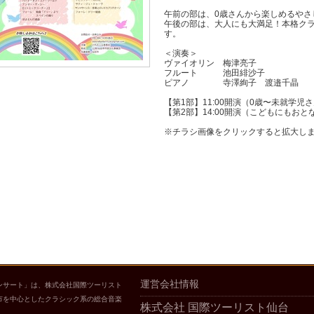
午前の部は、0歳さんから楽しめるやさ
午後の部は、大人にも大満足！本格ク
す。
＜演奏＞
ヴァイオリン 梅津亮子
フルート 池田緋沙子
ピアノ 寺澤絢子 渡邉千晶
【第1部】11:00開演（0歳〜未就学児
【第2部】14:00開演（こどもにもお
※チラシ画像をクリックすると拡大し
運営会社情報
ンサート」は、株式会社国際ツーリスト
市を中心としたクラシック系の総合音楽
株式会社 国際ツーリスト仙台