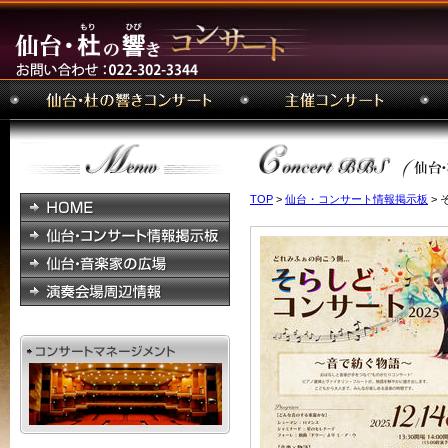
TOP
>
仙台・コンサート情報掲示板
> 