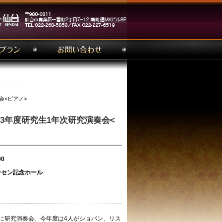
会<ピアノ>
23年度研究生1年次研究演奏会<
00
セン記念ホール
に研究演奏会。今年度は4人がショパン、リス