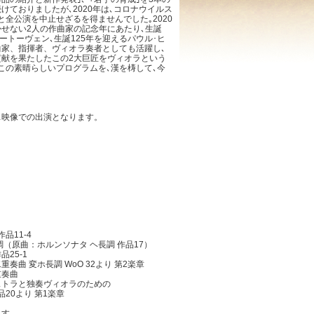
ておりましたが､2020年は､コロナウイルス
全公演を中止せざるを得ませんでした｡2020
かせない2人の作曲家の記念年にあたり､生誕
ベートーヴェン､生誕125年を迎えるパウル･ヒ
家、指揮者、ヴィオラ奏者としても活躍し､
献を果たしたこの2大巨匠をヴィオラという
この素晴らしいプログラムを､漢を梼して､今
…映像での出演となります。
品11-4
（原曲：ホルンソナタ ヘ長調 作品17）
品25-1
曲 変ホ長調 WoO 32より 第2楽章
重奏曲
ストラと独奏ヴィオラのための
20より 第1楽章
ます。