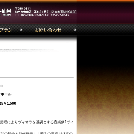
00
ナホール
￥1,500
の提唱によりヴィオラを基調とする音楽祭｢ヴィ
品の紹介と新作発表｣、｢若手の育成｣を3本の