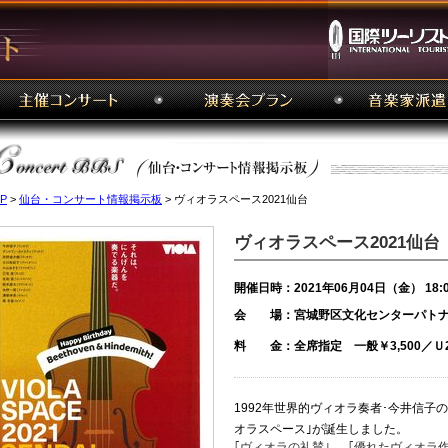
P
>
仙台・コンサート情報掲示板
> ヴィオラスペース2021仙台
ヴィオラスペース2021仙台
開催日時：2021年06月04日（金） 18:
会 場：宮城野区文化センターパト
料 金：全席指定 一般￥3,500／Ｕ25
1992年世界的ヴィオラ奏者･今井信子
オラスペース｣が誕生しました。
｢ヴィオラの礼賛｣、「優れたヴィオラ作