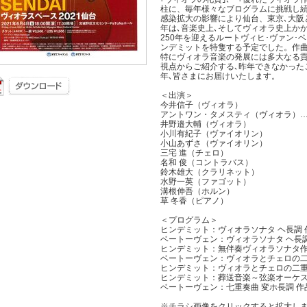
柱に、毎年様々なブログラムに挑戦し続け
感染拡大の影響により仙台、東京､大阪と
年は､音楽史上､そしてヴィオラ史上か
250年を迎えるルートヴィヒ･ヴァン･
ンデミットを特隻する予定でした。作曲
特にヴィオラ音楽の発展には多大なる貢
視点からご紹介する､昨年できなかった
年､皆さまにお届けいたします。
＜出演＞
今井信子（ヴィオラ）
アントワン・タメスティ（ヴィオラ）
井野邉大輔（ヴィオラ）
小川有紀子（ヴァイオリン）
小山あずさ（ヴァイオリン）
三宅 進（チェロ）
名和 俊（コントラバス）
鈴木雄大（クラリネット）
水野一英（ファゴット）
溝根伸吾（ホルン）
草 冬香（ピアノ）
＜プログラム＞
ヒンデミット：ヴィオラソナタ ヘ長調 作
ベートーヴェン：ヴィオラソナタ ヘ長調
ヒンデミット：無伴奏ヴィオラソナタ作
ベートーヴェン：ヴィオラとチェロの二重奏
ヒンデミット：ヴィオラとチェロの二
ヒンデミット：葬送音楽～弦楽オーケ
ベートーヴェン：七重奏曲 変ホ長調 作品
※チラシ画像をクリックすると拡大し