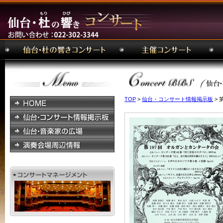
TOP
>
仙台・コンサート情報掲示板
> 