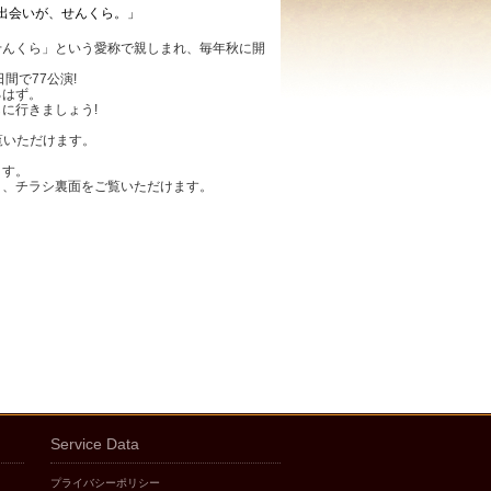
会いが、せんくら。」
せんくら」という愛称で親しまれ、毎年秋に開
。
間で77公演!
るはず。
に行きましょう!
覧いただけます。
ます。
と、チラシ裏面をご覧いただけます。
Service Data
プライバシーポリシー