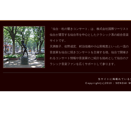
「仙台・杜の響きコンサート」は、株式会社国際ツーリスト
仙台が運営する仙台市を中心としたクラシック系の総合音楽
サイトです。
天満敦子、佐野成宏、村治佳織や小山実稚恵といった一流の
音楽家を仙台に招きコンサートを主催する他、仙台で開催さ
れるコンサート情報や音楽家のご紹介を始めとして仙台のク
ラシック音楽ファンを広くサポートして参ります。
当サイトに掲載れている
Copyright(c)2010 : SENDAI 